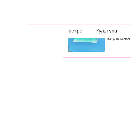
спец-
проек
Гастро
Культура
Давайте 
виральной