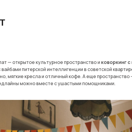
Т
блат — открытое культурное пространство и
коворкинг с
 вайбами питерской интеллигенции в советской квартире
но, мягкие кресла и отличный кофе. А еще пространство
едлайны можно вместе с ушастыми помощниками.