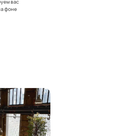
руем вас
на фоне