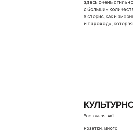
здесь очень стильно
с большим количест
в сторис, как и амер
и пароход»
, котора
КУЛЬТУРНО
Восточная, 4к1
Розетки: много