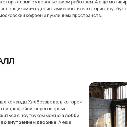
 которых сами с удовольствием работаем. А еще мотиви
авленщиками-гедонистами и постись в сторис ноутбук 
московский кофеен и публичных пространств.
АЛЛ
ще команды Хлебозавода, в котором
тейл, кофейни, переговорные
ожиться с ноутбуком можно
в лобби
и во внутреннем дворике.
А еще