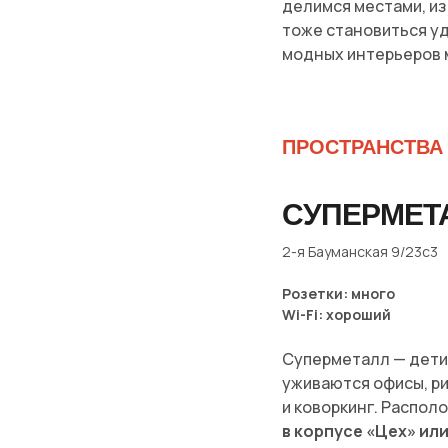
делимся местами, из
тоже становиться уд
модных интерьеров 
ПРОСТРАНСТВА
СУПЕРМЕТ
2-я Бауманская 9/23с3
Розетки: много
Wi-Fi: хороший
Суперметалл — дети
уживаются офисы, ри
и коворкинг. Распол
в корпусе «Цех» ил