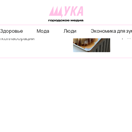
рекл
ты
Расскаж
Здоровье
Мода
Люди
Экономика для з
бизнесе
объединимся ради
и город
 коллаборации