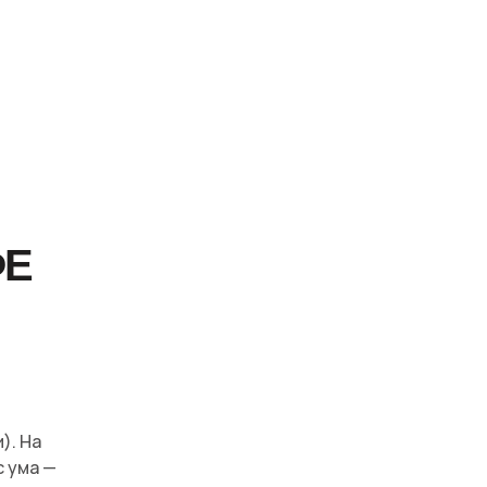
ФЕ
). На
с ума —