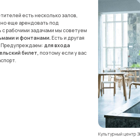
тителей есть несколько залов,
жно еще арендовать под
 с рабочими задачами мы советуем
льмами и фонтанами.
Есть и другая
. Предупреждаем:
для входа
ельский билет,
поэтому если у вас
аспорт.
Культурный центр З