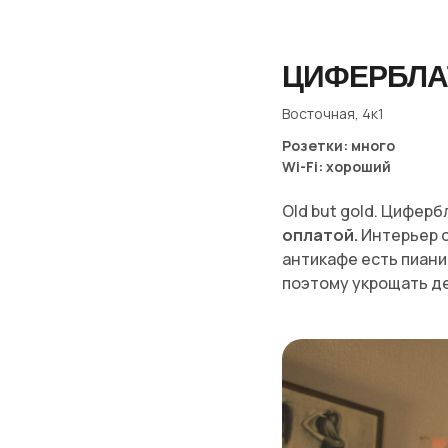
ЦИФЕРБЛА
Восточная, 4к1
Розетки: много
Wi-Fi: хороший
Old but gold. Цифер
оплатой.
Интерьер с
антикафе есть пиани
поэтому укрощать д