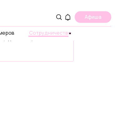
ама
Афиша
ите о вашем проекте,
умеров
 или продукте в странах
Сотрудничество
ах, где есть ЩУКА