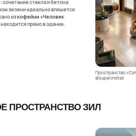
: сочетание стекла и бетона
вом зелени идеально впишется
икано из
кофейни «Человек
я находится прямо в здании.
Пространство «Суп
@super.metall
Е ПРОСТРАНСТВО ЗИЛ