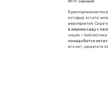
Wi-Fi: хороший
В распоряжении посе
которые, кстати, мо
мероприятия. Сидеть
в зимнем саду с па
опция — библиотека
понадобится читат
его нет, захватите п