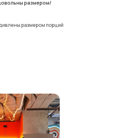
 довольны размером/
удивлены размером порций