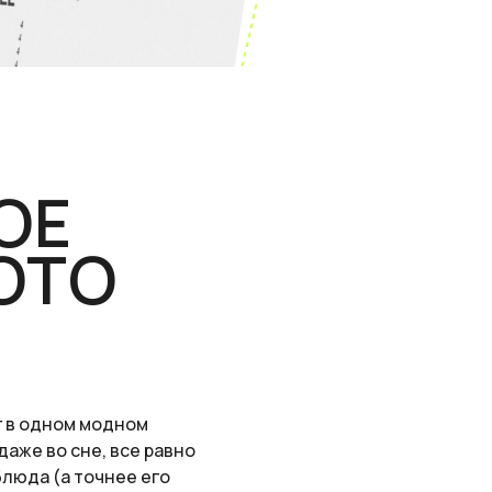
ОЕ
ОТО
г в одном модном
даже во сне, все равно
блюда (а точнее его