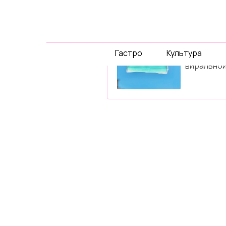
спец-
проек
Гастро
Культура
Давайте 
виральной