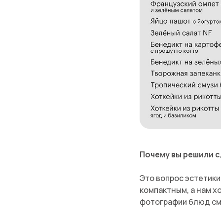
Почему вы решили 
Это вопрос эстетики
компактным, а нам х
фотографии блюд см