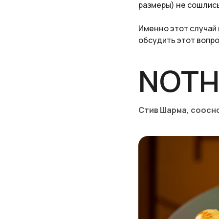
размеры) не сошлись
Именно этот случай
обсудить этот вопро
NOTH
Стив Шарма, соосн