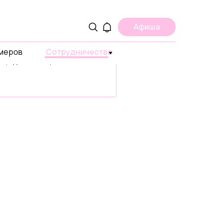
ама
Афиша
ите о вашем проекте,
умеров
 или продукте в странах
Сотрудничество
ах, где есть ЩУКА