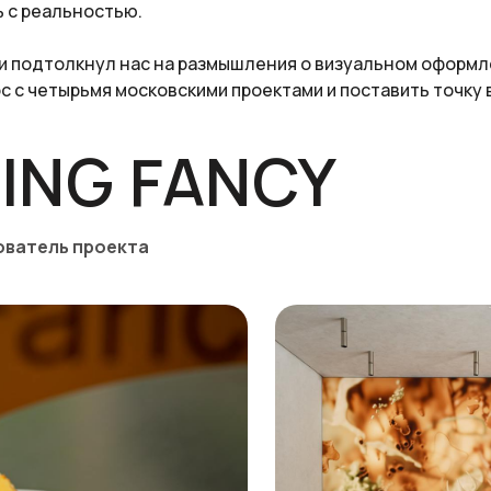
 с реальностью.
 и подтолкнул нас на размышления о визуальном оформ
с с четырьмя московскими проектами и поставить точку в
ING FANCY
ователь проекта