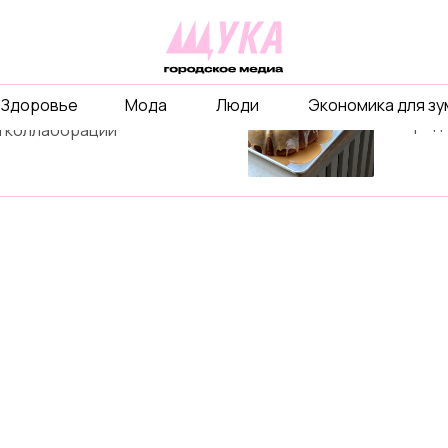
рекл
ты
Расскаж
Здоровье
Мода
Люди
Экономика для з
бизнесе
объединимся ради
и город
 коллаборации