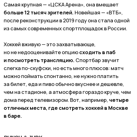
Punch & Judy. Фото: сайт заведения
ЛИГА ПАП
Метро Лубянка
Действительно легендарное место, в котором
москвичи смотрят спорт
уже 19 лет.
Бар
поделены на три зоны: более тихий зал
«Черчиль», комната для приватных трансляций
и
«Трибуна» — атмосферное пространство
с кирпичными сводами.
Здесь будут главные
болельщики и все веселье.