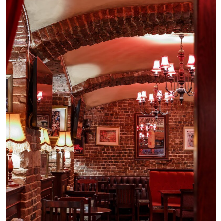
Место
с круглосуточными ирландскими
завтраками
(это традиционный английский
завтрак с фасолью и колбасками) и хорошей
коктейльной картой. На первом этаже — уютная
барная стойка, на втором — большой шумный зал.
Есть настольный футбол и шкура медведя под
потолком.