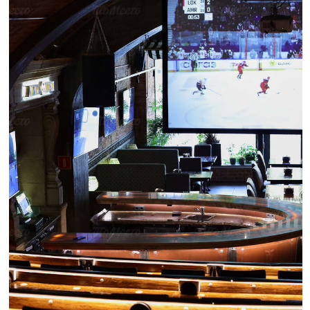
StalinStout. Во время важных матчей заведение
превращается в спортбар —
с двумя большими
экранами
и шестью ТВ-зонами.