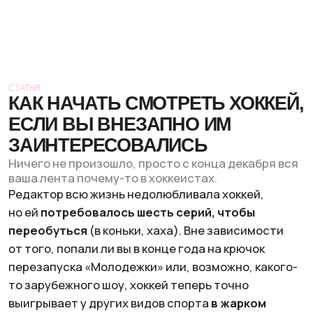
СТАТЬЯ
КАК НАЧАТЬ СМОТРЕТЬ ХОККЕЙ,
ЕСЛИ ВЫ ВНЕЗАПНО ИМ
ЗАИНТЕРЕСОВАЛИСЬ
Ничего не произошло, просто с конца декабря вся
ваша лента почему-то в хоккеистах.
Редактор всю жизнь недолюбливала хоккей,
но ей
потребовалось шесть серий, чтобы
переобуться
(в коньки, хаха). Вне зависимости
от того, попали ли вы в конце года на крючок
перезапуска «Молодежки» или, возможно, какого-
то зарубежного шоу, хоккей теперь точно
выигрывает у других видов спорта
в жарком
соперничестве
за ваше внимание.
Разобрались сами и теперь рассказываем вам: как
начать ходить на хоккей, за какую команду болеть,
какие билеты брать и в каком минимуме правил
нужно разбираться, чтобы понимать, что вообще
происходит на льду.