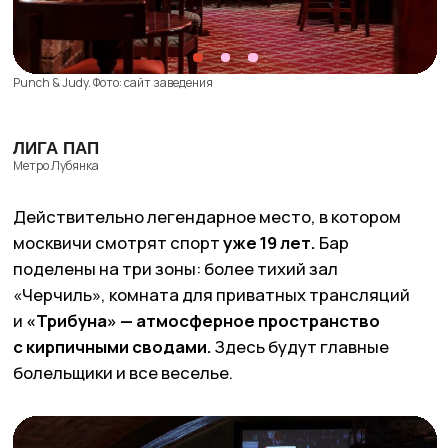
Sean O‘Neil. Фото: сайт заведения
PIVZAVOD77
Метро Бауманская
Ребята сами варят
16 сортов разнообразного
пива
— от классики типа Pilsner до крафта
с неожиданными названиями, например,