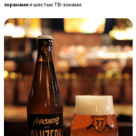
© ИП Абибуллаева Э.Э. Все права защищены
ИНН 233710163987 и ОГРНИП 318237500287753
*Компания Meta Platforms Inc. признана экстремистской
организацией, ее деятельность на территории России
запрещена
Создание сайтов: @imarketina
Поделиться статьей в соцсетях
Подпишись на местную ЩУКУ в
Telegram
и
Instagram*
и узнай о всех крутых местах страны
одним из первых.