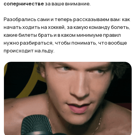
Источник: GIPHY
ЗАЧЕМ ВАМ ВООБЩЕ ИДТИ НА ХОККЕЙ
Еще до выпуска тем самых шести серий вы все
равно могли заметить
растущую популярность
хоккея в TikTok.
На вопрос, зачем идти на хоккей,
короткий ответ: это красиво. В соцсетях ледовую
коробку с хоккеистами уже прозвали
boy aquarium.
Ролики с хештегом набирают миллионы лайков.