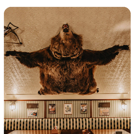
Дубай
Краснодар
ЩУКА, где купить?
О нас
Статьи
Карьера
Гастро
Политика
Культура
конфиденциальности
Здоровье
Общие условия договора
Мода
Правила возврата
Люди
Экономика для зумеров
Сотрудничество
Рекламодателям
Спецпроекты
Афиша
Сувениры
Медиакит