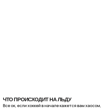
на
три периода по двадцать минут чистого
времени
, и игра постоянно прерывается.
Ритм держится на свистках. Почти
любое важное
событие
— гол, нарушение, шайба за пределами
площадки —
останавливает игру.
После паузы все
начинается заново с вбрасывания: судья бросает
шайбу между двумя игроками (обычно между
двумя центральными нападающими), и борьба
начинается с нуля.
Игроки постоянно меняются,
но это один из немногих процессов, что
не останавливает матч. Хоккеистам приходится
выскакивать на лед прямо в процессе игры.