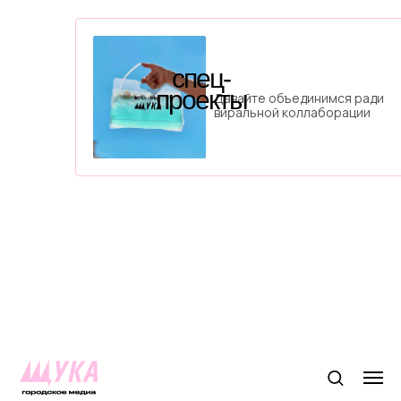
спец-
проекты
Давайте объединимся ради
виральной коллаборации