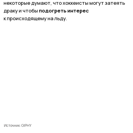
Нормальные билеты на регулярный матч
обойдутся вам
в 1500—2000 ₽.
Будут варианты
и сильно дороже, и дешевле, но на эту цифру
можно ориентироваться.
Не берите места прямо
за воротами
(увидите только половину матча)
и
на фанатские трибуны.
Там нужно знать
кричалки (выучить одну-две недостаточно)
и быть готовыми к сомнительному поведению
пьяной, возможно, не очень довольной фанбазы.
Покупайте билеты на сайтах арены, команды или
КХЛ.