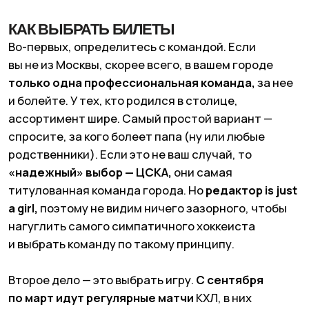
Источник: Tumblr
ГДЕ СМОТРЕТЬ ХОККЕЙ В МОСКВЕ
В Москве три главных площадки —
«ЦСКА Арена»,
«ВТБ Арена» и «Мегаспорт»
(домашние катки
ЦСКА, Динамо и Спартака, соответственно).
Собственно, матчи КХЛ проходят
только на них.
Самая крупная — «ЦСКА Арена», она вмещает
больше 12 тысяч зрителей.
Новейшая — «ВТБ»,
после реконструкции в 2019 году она стала одной
из самых современных спортплощадок в России.
Хоккей вживую — это захватывающе,
но не недооценивайте опцию
сходить в паб
и посмотреть трансляцию.
Спортбар звучит
слегка по-скуфски, но есть много плюсов: матч
можно поймать спонтанно, не нужно платить
за билет, еда и пиво обычно вкуснее и дешевле,
чем на стадионе, а атмосфера гораздо круче, чем
дома перед телевизором. Вот, например,
четыре