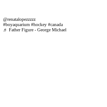
ЧТО ПРОИСХОДИТ НА ЛЬДУ
Все ок, если хоккей в начале кажется вам хаосом,
на самом деле, там есть довольно жесткая
структура. На льду одновременно по
шесть
игроков от каждой команды
— вратарь и пятерка
полевых. Думаем, что основную задачу вы знаете
и без нас: забросить шайбу в ворота соперника
больше раз, чем соперник в твои. Матч разбит