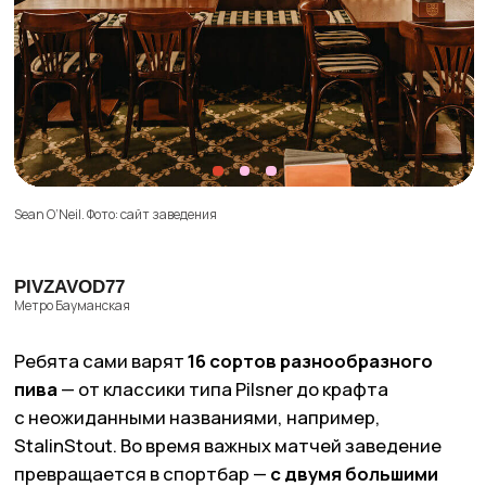
По вопросам сотрудничества вы можете написать
на
worldpike@gmail.com
Получать рассылку для друзей
Я подтверждаю ознакомление с
Политикой
конфиденциальности
и даю
Cогласие
на обработку моих персональных данных
Даю
Согласие
на получение уведомлений
в форме рассылки
Жду письмо