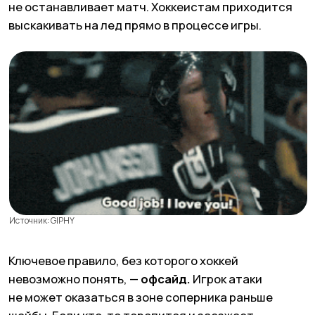
ПОЧЕМУ ХОККЕИСТЫ ДЕРУТСЯ
Самая популярная часть хоккейных матчей в
TikTok — драки. Пользователи комментируют, что
«любят тот момент, когда хоккей становится
боксом». Формально
драться в хоккее
запрещено,
но на практике все чуть иначе. Если
два игрока обоюдно
сбрасывают перчатки
и начинают драться, судьи обычно
не вмешиваются сразу, а дают «драке» случиться
и
удаляют обоих игроков на пять минут.
Есть
несколько негласных границ: нельзя бить
лежачего, нельзя подключаться третьему, нельзя
срывать шлем соперника или продолжать драку
после вмешательства судьи. За нарушение
последуют
серьезные санкции.
Драка — способ снять эмоциональное
напряжение или «ответить» сопернику на грязный
прием. При этом, не забывайте и про
элемент шоу.
Пока мы готовили статью, пообщались сразу