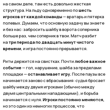
Источник: GIPHY
Ключевое правило, без которого хоккей
невозможно понять, —
офсайд.
Игрок атаки
не может оказаться в зоне соперника раньше
шайбы. Если кто-то торопится и заезжает
раньше — свисток, откат назад, вбрасывание.
По той же логике работает и
проброс — запрет
на «паническое» избавление от шайбы.
На практике проброс выглядит так: игрок,
находясь на своей половине, запускает шайбу
через всю площадку, и она, никого не коснувшись,
долетает до ворот соперника. В этот момент
судья фиксирует нарушение. Игру останавливают
и
переносят вбрасывание к воротам той
команды, которая пробросила.