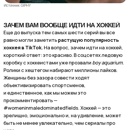
Женщины без зазора совести ходят
объективизировать спортсменов,
и единственное, как мы можем это
прокомментировать —
#womeninmaledominatedfields. Хоккей — это
зрелищно, эмоционально и, на удивление, может
быть не менее увлекательно, чем сериалы про
него.
@melcomstock
they don’t like it when you tap on the glass :/
#canucks
#hockey
#boyaquarium
#nhl
#hockeywarmups
♬ original sound - melcomstock