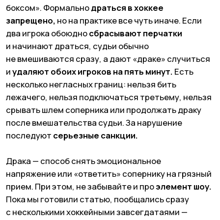
Во-первых, определитесь с командой. Если
вы не из Москвы, скорее всего, в вашем городе
только
одна профессиональная команда,
за нее
и болейте. У тех, кто родился в столице,
ассортимент шире. Самый простой вариант —
спросите, за кого болеет папа (ну или любые
родственники). Если это не ваш случай, то
«надежный» выбор — ЦСКА,
они самая
титулованная команда города. Но
редактор is just
a girl,
поэтому не видим ничего зазорного, чтобы
нагуглить самого симпатичного хоккеиста
и выбрать команду по такому принципу.
Второе дело — это выбрать игру.
С сентября
по март идут регулярные матчи
КХЛ, в них
участвуют 22 команды. 16 лучших выходят в
плей-
офф и играют до мая.
Билеты на «регулярку»
обычно дешевле, но плей-офф называют
динамичнее — как по самой игре, так
и по атмосфере на трибунах.