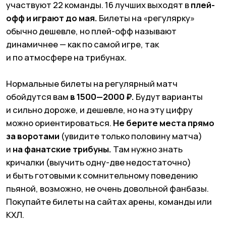
отличных места, где смотреть хоккей в Москве
в баре.
PUNCH & JUDY
Метро Новокузнецкая
Сами Punch & Judy называют себя классическим
ирландским пабом, но это не совсем так. Тут,
между прочим, кроме спортивных трансляций
можно смотреть еще и спектакли.
Бар назван
в честь британского уличного театра
викторианской эпохи. Это отражено
и в интерьере: красная бархатная обивка
и занавески создают
кулуарную атмосферу.
А еще здесь
вкусная еда,
и меню
не ограничивается привычным «пабным»
фастфудом.