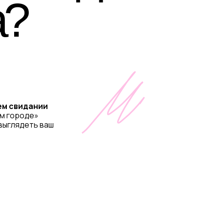
а?
ем свидании
ом городе»
т выглядеть ваш