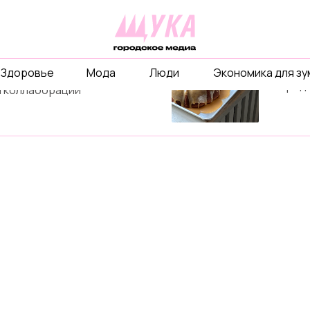
рекл
ты
Расскаж
Здоровье
Мода
Люди
Экономика для з
бизнесе
объединимся ради
и город
 коллаборации