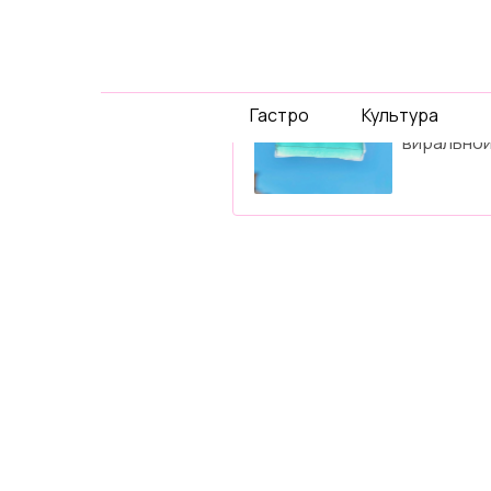
спец-
проек
Гастро
Культура
Давайте 
виральной