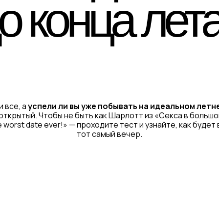
о конца лет
 все, а
успели ли вы уже побывать на идеальном летн
открытый. Чтобы не быть как Шарлотт из «Секса в больш
he worst date ever!» — проходите тест и узнайте, как буде
тот самый вечер.