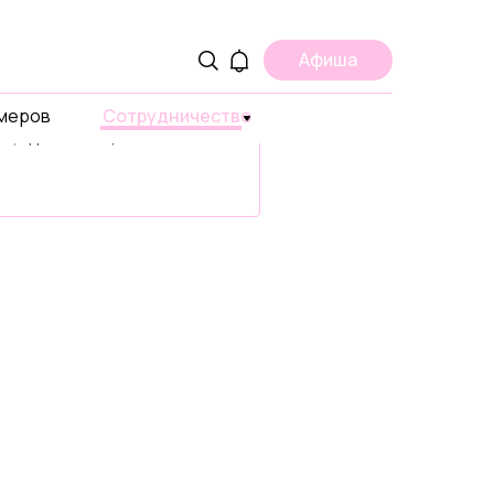
ама
Афиша
ите о вашем проекте,
умеров
 или продукте в странах
Сотрудничество
ах, где есть ЩУКА