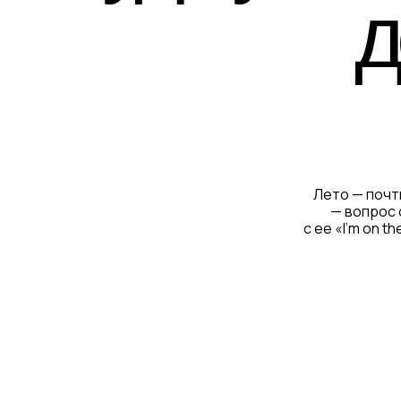
д
Лето — почти
— вопрос 
с ее «I'm on t