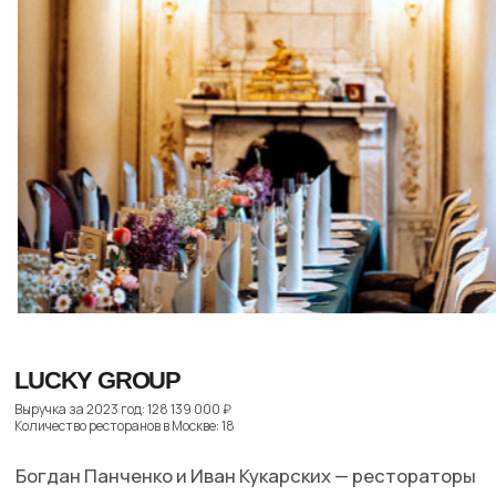
РЕСТОРАНЫ РАППОПОРТА
Выручка за 2023 год: 11 910 000 ₽
Количество ресторанов в Москве: 22
Фото: пресс-служба Lucky Group
Если у Novikov Group рестораны как заводы,
то у Александра Раппопорта — это штучные
произведения. Сам Раппопорт смог успешно войти
в ресторанный бизнес только с третьей попытки —
первые два заведения закрылись («Имбирь» — из-
Dacha gastropub
за теракта буквально на крыльце заведения).
Каждый проект Раппопорта — с характером: «Dr.
Живаго» — для ценителей русской кухни,
«ERWIN.РекаМореОкеан» — для любителей рыбы,