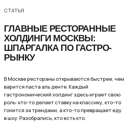
РЫНКУ
В Москве рестораны открываются быстрее, чем
варится паста аль денте. Каждый
гастрономический холдинг здесь играет свою
роль: кто-то делает ставку на классику, кто-то
гонится за трендами, а кто-то превращает еду
в шоу. Разобрались, кто есть кто.
NOVIKOV GROUP
Выручка за 2023 год: 217 785 000 ₽
Количество ресторанов в Москве: 98
Аркадий Новиков — ведущий ресторатор России,
превративший своё имя в бренд. Его холдинг —
главный гастрономический гигант России,
который открывает заведения быстрее, чем
мы меняем планы на вечер. В коллекции Новикова —
«Магадан», «Сыроварня», Farш, China Club, Savva
и еще добрый десяток проектов, охватывающих