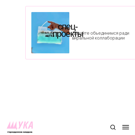
спец-
проекты
Давайте объединимся ради
виральной коллаборации