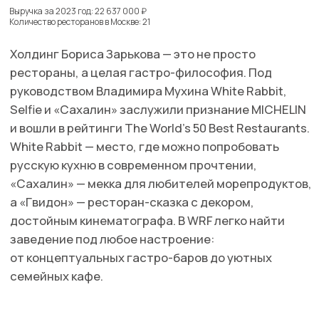
MAISON DELLOS
Выручка за 2023 год: 656 899 000 ₽
Количество ресторанов в Москве: 9
Фото: сайт White Rabbit Family
Синоним московской роскоши: «Кафе Пушкин»,
«Турандот», «Матрешка» и другие классические
заведения с дорогими интерьерами и кулинарным
шиком. Здесь подают блюда высокой русской
кухни, готовят по старинным рецептам и создают
She
атмосферу, в которой легко почувствовать себя
аристократом XIX века. Maison Dellos — это уже
не опыт, а experience.