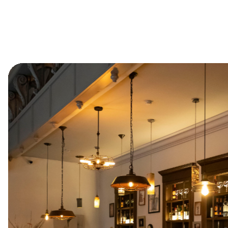
© ИП Абибуллаева Э.Э. Все права защищены
ИНН 233710163987 и ОГРНИП 318237500287753
*Компания Meta Platforms Inc. признана экстремистской
организацией, ее деятельность на территории России
запрещена
Создание сайтов: @imarketina