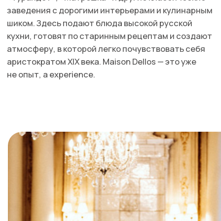
LUCKY GROUP
Выручка за 2023 год: 128 139 000 ₽
Количество ресторанов в Москве: 18
Богдан Панченко и Иван Кукарских — рестораторы
Фото: сайт Maison Dellos
нового поколения. Lucky Group делает ставку
на модные гастрономические направления:
греческая Eva, японский Lucky Izakaya Bar, гастро-
бар Maya и другие проекты — про яркие вкусы
и впечатления. Холдинг активно осваивает
формат casual fine dining, соединяя высокую кухню
Кафе Пушкинъ
с демократичной подачей. Lucky Group также
известны своими коллаборациями с мировыми
шефами и нестандартными маркетинговыми
ходами, например, созданием сезонных pop-up
проектов.