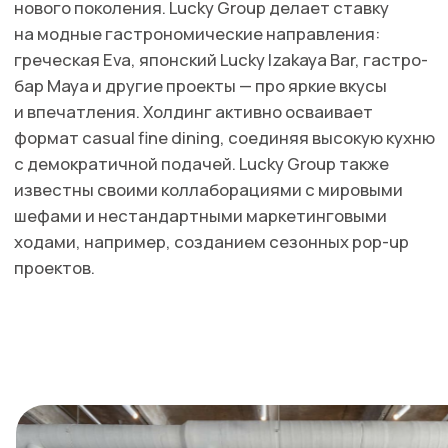
«Китайская грамота» — про паназиатские вкусы,
а «Жеральдин» — французский шик. «Белуга»
заслужила звезду MICHELIN, но и остальные
проекты держат уровень.