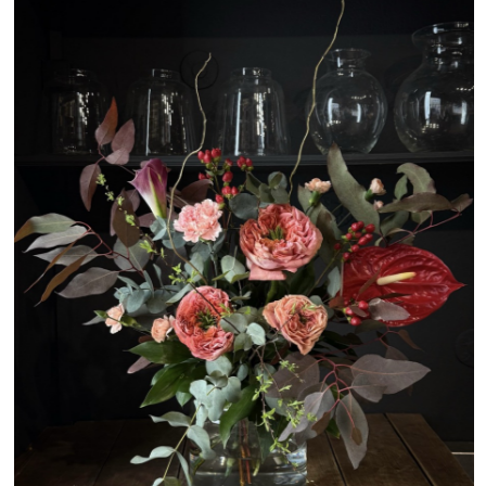
La Gracia. Фото: сайт и социальные сети La Gracia
Текст: Саша Диева
Подписывайтесь
на нас в Telegram
без СМС и регистраций
Москва
Петербург
Дубай