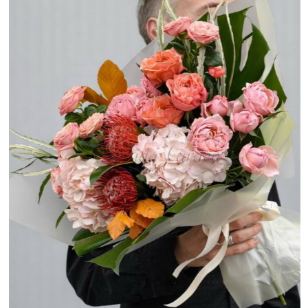
Расцветай. Фото: сайт Расцветай
ROSSÁ
Метро
Сретенский бульвар
Доставка:
есть, в любое удобное время