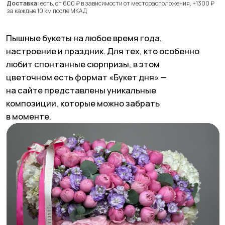
© ИП Абибуллаева Э.Э. Все права защищены
ИНН 233710163987 и ОГРНИП 318237500287753
*Компания Meta Platforms Inc. признана экстремистской
организацией, ее деятельность на территории России
запрещена
Создание сайтов: @imarketina
Поделиться статьей в соцсетях
Подпишись на местную ЩУКУ в
Telegram
и
Instagram*
и узнай о всех крутых местах страны
одним из первых.