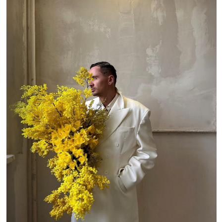
Nt Flowers. Фото: сайт Nt Flowers
LA GRACIA
Метро
Маяковская
Доставка:
есть, от 600 ₽ в зависимости от месторасположения, +1300 ₽
за каждые 10 км после МКАД