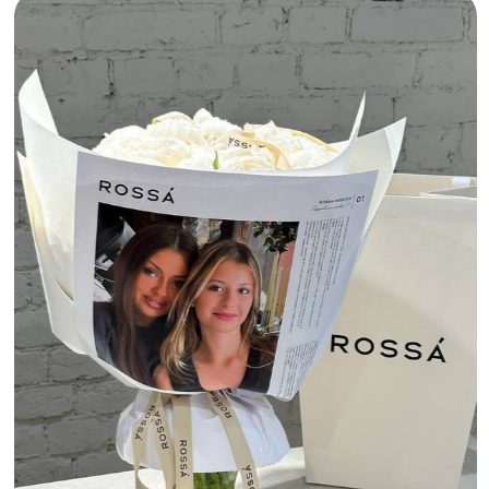
Во имя розы. Фото: сайт Во имя розы
СОБРАН В САДУ
Метро
Киевская
Доставка:
есть
Оценили бренд-маркетинг этого цветочного.
Мы так часто ищем минималистичную упаковку
для букетов — «Собран в саду» отлично
справился с этим, а их узнаваемые букеты
точно порадуют получателя в любой сезон.