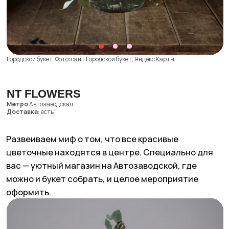
Краснодар
ЩУКА, где купить?
О нас
Статьи
Карьера
Гастро
Политика
Культура
конфиденциальности
Здоровье
Общие условия договора
Мода
Правила возврата
Люди
Экономика для зумеров
Сотрудничество
Рекламодателям
Спецпроекты
Афиша
Сувениры
Медиакит