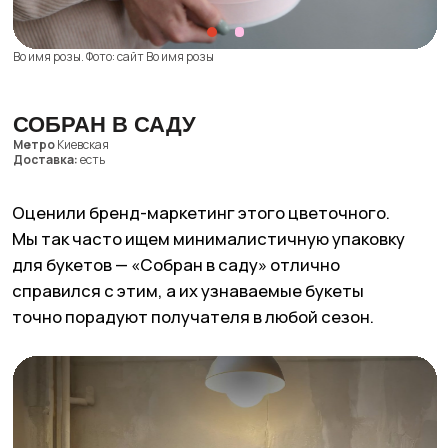
Городской букет. Фото: сайт Городской букет, Яндекс Карты
NT FLOWERS
Метро
Автозаводская
Доставка:
есть
Развеиваем миф о том, что все красивые
цветочные находятся в центре. Специально для
вас — уютный магазин на Автозаводской, где
можно и букет собрать, и целое мероприятие
оформить.