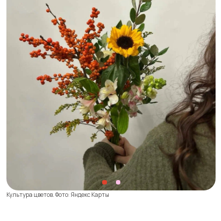
Культура цветов. Фото: Яндекс Карты
WHY NOT? FLOWERS
Метро
Маяковская
Доставка:
есть, с 10:00 до 22:00 за 700−950 ₽ в пределах МКАД
и по индивидуальному расчету на более далекие расстояния
Магазин как будто вышел из самых эстетичных
подборок Pinterest. Сезонное украшение фасада
однажды оформлялось в стиле Щелкунчика,
а внутри можно приобрести уходовую косметику,
подарочную бумагу и керамическую посуду.
Бюджетных вариантов вы здесь не найдете, зато
невероятно красивые — обязательно.