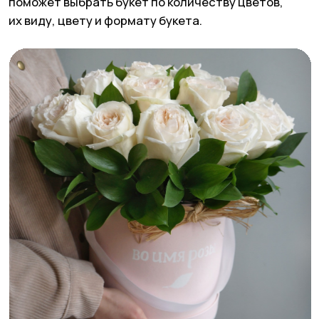
Во дворах между Курской и Чистыми прудами
спрятаны не только стильные зумерские
кофейни, но и цветочные с соответствующими
ценами. Уверены, этот камерный магазин
запомнится вам своей аутентичностью
и чудесным внутренним двориком.