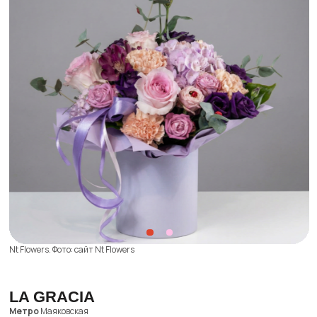
По вопросам сотрудничества вы можете написать
на
worldpike@gmail.com
Получать рассылку для друзей
Я подтверждаю ознакомление с
Политикой
конфиденциальности
и даю
Cогласие
на обработку моих персональных данных
Даю
Согласие
на получение уведомлений
в форме рассылки
Жду письмо