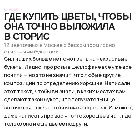
Сил наших больше нет смотреть на некрасивые
букеты. Ладно, про розы в целлофане все уже все
поняли — но это не значит, что любые другие
композиции по определению хорошие. Написали
этот текст, чтобы вы знали, в каких местах вам
сделают такой букет, что получательнице
захочется похвастаться им в соцсетях. И, может,
даже написать про вас что-то хорошее в чат, где
только она и еще две ее подруги.
КУЛЬТУРА ЦВЕТОВ
Метро
Улица 1905 года
Доставка:
есть
Цветочные с высокими отзывами, стильными
упаковками букетов и шоурумами, в которых все
просится в кадр. Кстати, некоторые точки
работают до 23:00 специально для самых
поздних сюрпризов.