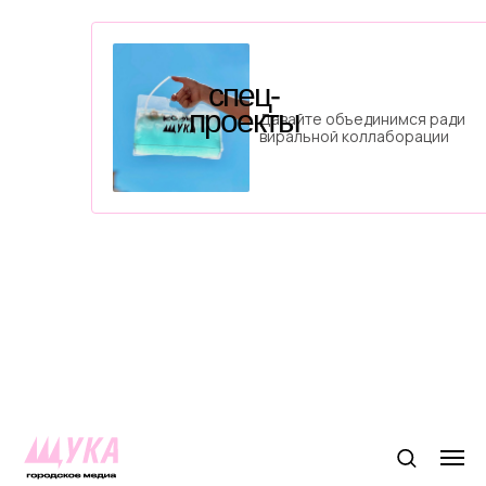
спец-
проекты
Давайте объединимся ради
виральной коллаборации