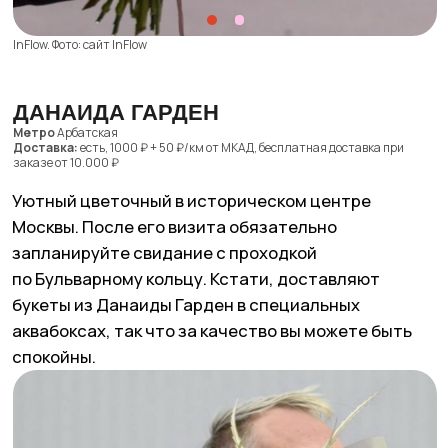
InFlow. Фото: сайт InFlow
РАСЦВЕТАЙ
Метро
Маяковская
Доставка:
есть, с 09:00 до 21:00 до 900 ₽ в пределах МКАД
За секунду переносимся в весенние европейские
столицы — и вот Московские проспекты уже
превратились в Елисейские поля со стильными
элитными магазинами. Небольшой уютный
цветочный в самом центре.