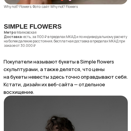
Simple Flowers. Фото: сайт Simple Flowers
INFLOW
Метро
Улица 1905 года
Доставка:
есть, от 500 ₽ в зависимости от месторасположения
InFlow для нас ассоциируется с нежностью. Если
вы любите пастельные цветы и спокойные букеты,
вам точно сюда. А если в вашей голове уже