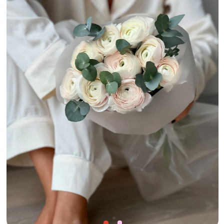
SIMPLE FLOWERS
Метро
Маяковская
Доставка:
есть, за 1100 ₽ в пределах МКАД и по индивидуальному расчету
на более далекие расстояния, бесплатная доставка в пределах МКАД при
заказе от 30.000 ₽
Покупатели называют букеты в Simple flowers
скульптурами, а также делятся, что цены
на букеты невесты здесь точно оправдывают себя.
Кстати, дизайн их веб-сайта — отдельное
восхищение.