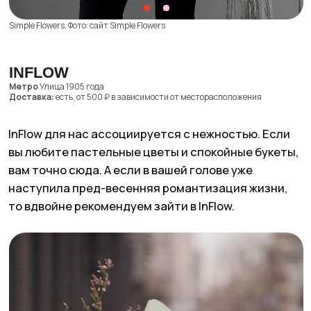
InFlow. Фото: сайт InFlow
ДАНАИДА ГАРДЕН
Метро
Арбатская
Доставка:
есть, 1000 ₽ + 50 ₽/км от МКАД, бесплатная доставка при
заказе от 10.000 ₽
Уютный цветочный в историческом центре
Москвы. После его визита обязательно
запланируйте свидание с проходкой
по Бульварному кольцу. Кстати, доставляют
букеты из Данаиды Гарден в специальных
аквабоксах, так что за качество вы можете быть
спокойны.