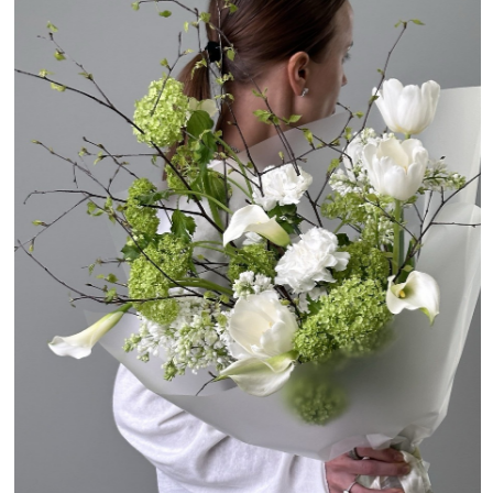
Rossá. Фото: сайт Rossá
ВО ИМЯ РОЗЫ
Сеть магазинов
в центре Москвы
Доставка:
есть, с 09:00 до 21:00, в пределах МКАД включена в стоимость
букета
Небольшие цветочные, чтобы вы точно могли
собрать красивый букет почти в любой
стороне Москвы — проверенная классика
подойдет для любого повода. А на их сайте