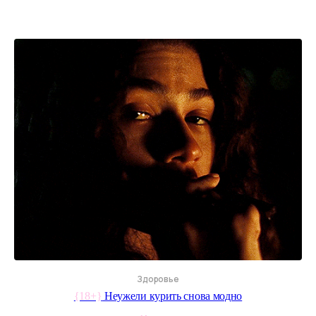
Здоровье
{18+}
Неужели курить снова модно