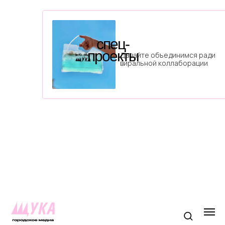
спец-
проекты
Давайте объединимся ради
виральной коллаборации
Статья