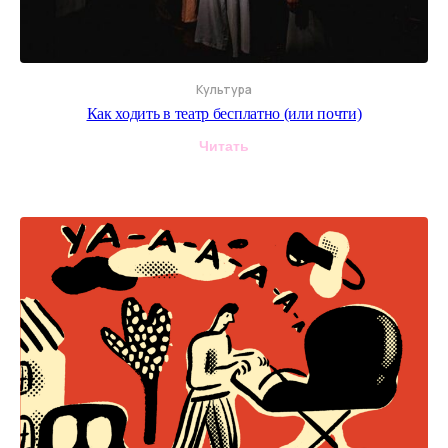
Подписывайтесь
на нас в Telegram
Культура
без СМС и регистраций
Как ходить в театр бесплатно (или почти)
Читать
Москва
Петербург
Дубай
Краснодар
ЩУКА, где купить?
О нас
Статьи
Карьера
Гастро
Политика
Культура
конфиденциальности
Здоровье
Общие условия договора
Мода
Правила возврата
Люди