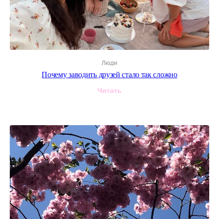
Даю
Согласие
на получение уведомлений
в форме рассылки
Жду письмо
Люди
Почему заводить друзей стало так сложно
Читать
© ИП Абибуллаева Э.Э. Все права защищены
ИНН 233710163987 и ОГРНИП 318237500287753
*Компания Meta Platforms Inc. признана экстремистской
организацией, ее деятельность на территории России
запрещена
Создание сайтов: @imarketina