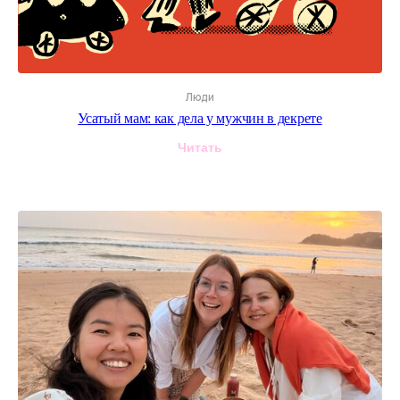
Экономика для зумеров
Сотрудничество
Рекламодателям
Спецпроекты
Люди
Афиша
Усатый мам: как дела у мужчин в декрете
Сувениры
Медиакит
Читать
По вопросам сотрудничества вы можете написать
на
worldpike@gmail.com
Получать рассылку для друзей
Я подтверждаю ознакомление с
Политикой
конфиденциальности
и даю
Cогласие
на обработку моих персональных данных