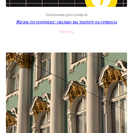
Экономика для зумеров
Жизнь по подписке: сколько вы тратите на сервисы
Читать
ЩУКА х Surf coffee
Заколлабились с двумя спотами Surf Сoffee,
чтобы сделать спешл экскурсию
с медийным гидом города
ЩУКА х aaark.