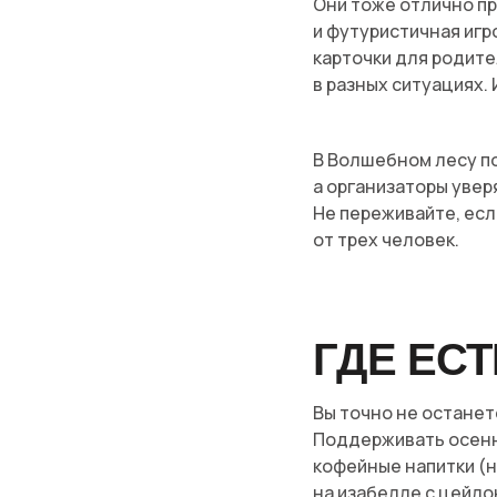
Они тоже отлично пр
и футуристичная игр
карточки для родите
в разных ситуациях.
В Волшебном лесу по
а организаторы увер
Не переживайте, есл
от трех человек.
ГДЕ ЕСТ
Вы точно не останете
Поддерживать осенне
кофейные напитки (н
на изабелле с цейло