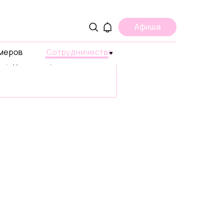
ама
Афиша
ите о вашем проекте,
умеров
 или продукте в странах
Сотрудничество
ах, где есть ЩУКА