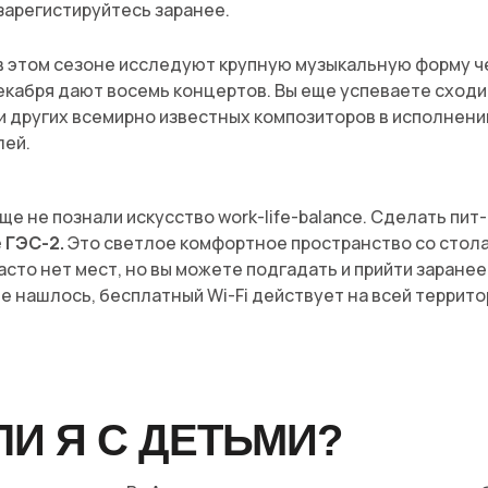
зарегистируйтесь заранее.
в этом сезоне исследуют крупную музыкальную форму че
 декабря дают восемь концертов. Вы еще успеваете сходи
 других всемирно известных композиторов в исполнени
ей.
ще не познали искусство work-life-balance. Сделать пит
 ГЭС-2.
Это светлое комфортное пространство со стола
асто нет мест, но вы можете подгадать и прийти заранее
 нашлось, бесплатный Wi-Fi действует на всей террито
ЛИ Я С ДЕТЬМИ?