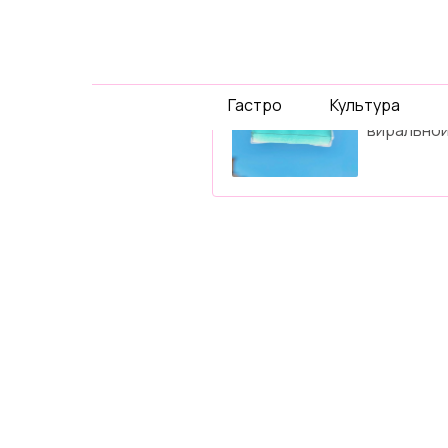
спец-
проек
Гастро
Культура
Давайте 
виральной