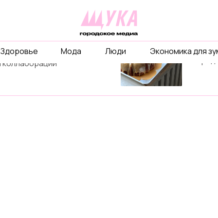
рекл
ты
Расскаж
Здоровье
Мода
Люди
Экономика для з
бизнесе
объединимся ради
и город
 коллаборации