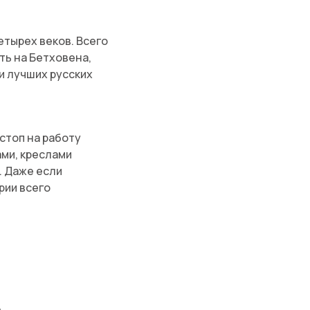
тырех веков. Всего
ть на Бетховена,
и лучших русских
-стоп на работу
ми, креслами
. Даже если
рии всего