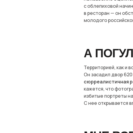
с облепиховой начин
в ресторан — он обс
молодого российско
А ПОГУ
Территорией, как и
Он засадил двор 620
сюрреалистичная р
кажется, что фотогр
избитые портреты на
С нее открывается в