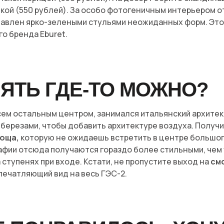
кой (550 рублей). За особо фотогеничным интерьером о
тавлен ярко-зелеными стульями неожиданных форм. Это
го бренда Eburet.
ЛЯТЬ ГДЕ-ТО МОЖНО?
 всем остальным центром, занимался итальянский архите
 березами, чтобы добавить архитектуре воздуха. Получ
оща,
которую не ожидаешь встретить в центре большог
афии отсюда получаются гораздо более стильными, чем
 ступенях при входе. Кстати, не пропустите выход на
см
печатляющий вид на весь ГЭС-2.