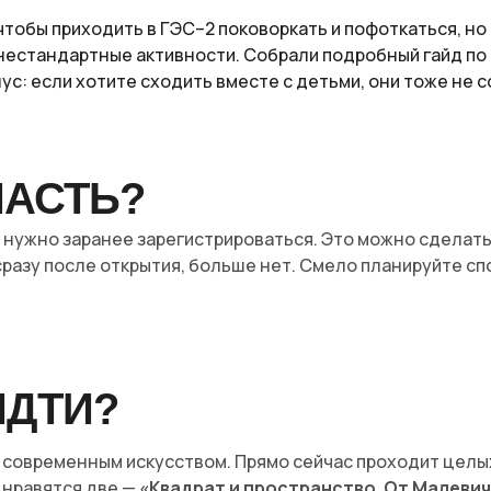
 чтобы приходить в ГЭС–2 поковоркать и пофоткаться, н
нестандартные активности. Собрали подробный гайд п
ус: если хотите сходить вместе с детьми, они тоже не с
ПАСТЬ?
о нужно заранее зарегистрироваться. Это можно сделат
 сразу после открытия, больше нет. Смело планируйте 
ИДТИ?
а современным искусством. Прямо сейчас проходит целы
 нравятся две —
«Квадрат и пространство. От Малевич