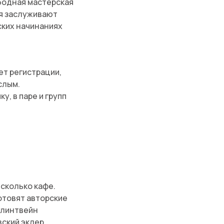
ободная мастерская
ия заслуживают
ских начинаниях
ет регистрации,
слым.
у, в паре и групп
есколько кафе.
отовят авторские
глинтвейн
вский эклер