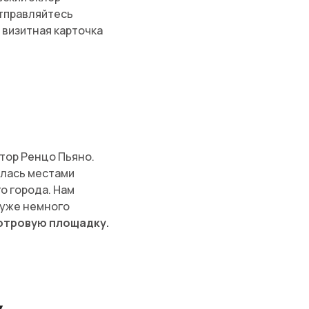
тправляйтесь
 визитная карточка
ктор Ренцо Пьяно.
илась местами
о города. Нам
 уже немного
отровую площадку.