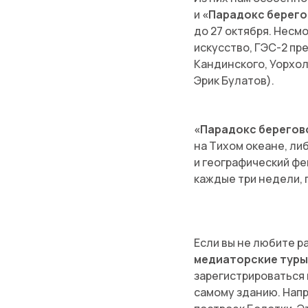
и
«Парадокс берегов
до 27 октября. Несм
искусство, ГЭС-2 пр
Кандинского, Уорхол
Эрик Булатов).
«Парадокс берегово
на Тихом океане, ли
и географический ф
каждые три недели, 
Если вы не любите р
медиаторские туры
зарегистрироваться к
самому зданию. Напр