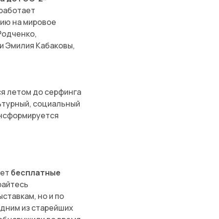
 работает
нию на мировое
Родченко,
и Эмилия Кабаковы,
ся летом до серфинга
турный, социальный
рансформируется
ает
бесплатные
айтесь
ставкам, но и по
дним из старейших