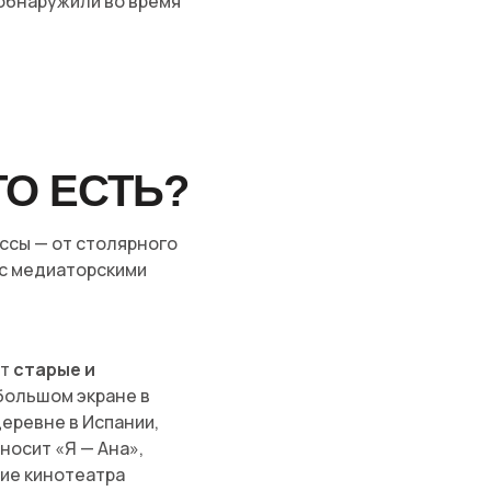
 обнаружили во время
ТО ЕСТЬ?
ссы — от столярного
 с медиаторскими
ют
старые и
 большом экране в
деревне в Испании,
носит «Я — Ана»,
ние кинотеатра