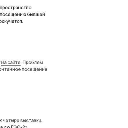
о пространство
о посещению бывшей
оскучатся.
ь
на сайте
. Проблем
спонтанное посещение
х четыре выставки.
а до ГЭС-2»