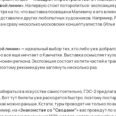
ой линии».
На первую стоит поторопиться: экспозиция
отря на то, что выставка посвящена Малевичу и его влия
едставили и других любопытных художников. Например, 
а и сразу несколько московских концептуалистов (Илья 
й линии» —
идеальный выбор тех, кто либо уже добрал
бо все еще мечтает о Камчатке. Выставка осмысляет куль
еномен региона. Экспозиция состоит из пяти частей и т
поэтому рекомендуем заглянуть несколько раз.
азбираться в искусстве самостоятельно, ГЭС-2 предлаг
.
Вот тут билеты уже расходятся быстро, поэтому постар
ак можно раньше. Кстати, туры проводят не только по вы
имер, на
«Знакомстве со ˮСводамиˮ»
вас проведут по о