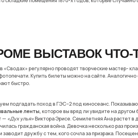
то складкие помещения 1870-х годов, которые случайно
КРОМЕ ВЫСТАВОК ЧТО-
 в «Сводах» регулярно проводят творческие мастер- кла
 фотопечати. Купить билеты можно на сайте. Аналогично
рают быстро.
уем подгадать поход в ГЭС–2 под киносеанс. Показыва
вальные ленты,
которое вы вряд ли увидите на другом
т —
«Дух улья»
Виктора Эрисе. Семилетняя Ана растет в 
чилась гражданская война. Девочка несколько раз произ
и заводит дружбу с тем, кого сочла за призрака. Посеще