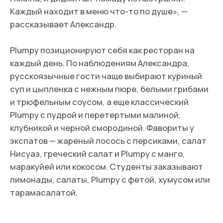
на три. По итогу эта школа опыта обходится очень
дорого», — говорит Александр.
БЛИЦ ОТ «ЩУКИ»
ТОП-3 ЛЮБИМЫХ МЕСТА В ДУБАЕ
Во-первых, производство Plumpy, чтобы
вдохновляться на новые достижения и
постоянно быть с продуктом и командой. Во-
вторых, собрания вело и спортивного
комьюнити, потому что важно давать мозгу
время на отдых и перезагрузку. Третье место —
любое, где можно устроить свидание с самим
собой. У всех оно разное, у меня тоже, выбираю
по настроению.