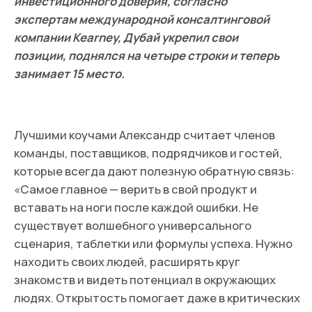
купить Plumpy со сладким топпингом за 17 дирхам.
«Нас выбирают люди, которые ценят свое
время. Это и креаторы, и фрилансеры, и
студенты, и сотрудники корпораций, и
госслужащие. Сейчас больше половины наших
гостей — русскоязычные. Они очень открыты,
советуют, как сделать Plumpy лучше, и мы к этой
обратной связи прислушиваемся. Еще один
важный сегмент — это местные жители,
иностранные туристы и экспаты из разных
стран. В целом мы не разделяем наших гостей
по национальностям. В Plumpy одинаково вкусно
и криптоинвестору из Абу-Даби, и туристам из