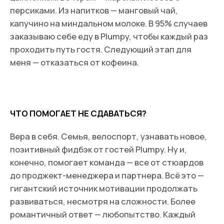
Я подтверждаю ознакомление с
Политикой
конфиденциальности
и даю
Cогласие
на обработку моих персональных данных
Поделиться статьей в соцсетях
Даю
Согласие
на получение уведомлений
в форме рассылки
Жду письмо
© ИП Абибуллаева Э.Э. Все права защищены
ИНН 233710163987 и ОГРНИП 318237500287753
*Компания Meta Platforms Inc. признана экстремистской
организацией, ее деятельность на территории России
запрещена
Создание сайтов: @imarketina