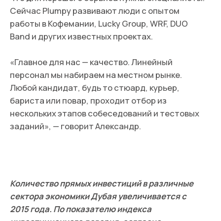
«Самое главное — верить в свой продукт и
вставать на ноги после каждой ошибки. Не
существует волшебного универсального
сценария, таблетки или формулы успеха. Нужно
находить своих людей, расширять круг
знакомств и видеть потенциал в окружающих
людях. Открытость помогает даже в критических
моментах видеть не проблему, а возможность
для развития. Ну а с потерей денег приходит
опыт — это тоже ценно».
PLUMPY ВЫБИРАЮТ И КРЕАТОРЫ, И
ГОССЛУЖАЩИЕ
Аудитория Plumpy — люди всех возрастов,
которым нравится вкусная и понятная еда из
качественных ингредиентов. По мнению
Александра и Лены, любой может позволить себе