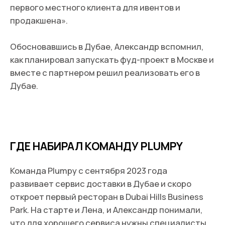
Любой кандидат, будь то стюард, курьер,
бариста или повар, проходит отбор из
нескольких этапов собеседований и тестовых
заданий», — говорит Александр.
Количество прямых инвестиций в различные
сектора экономики Дубая увеличивается с
2015 года. По показателю индекса
инвестиционного доверия, согласно
экспертам международной консалтинговой
компании Kearney, Дубай укрепил свои
позиции, поднялся на четыре строки и теперь
занимает 15 место.
Лучшими коучами Александр считает членов
команды, поставщиков, подрядчиков и гостей,
которые всегда дают полезную обратную связь: