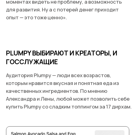
Пекина, и диджитал-номаду из Австралии.
Каждый находит в меню что-то по душе», —
рассказывает Александр.
Plumpy позиционируют себя как ресторан на
каждый день. По наблюдениям Александра,
русскоязычные гости чаще выбирают куриный
суп и цыпленка с нежным пюре, белыми грибами
и трюфельным соусом, а еще классический
Plumpy с пудрой и перетертыми малиной,
клубникой и черной смородиной. Фавориты у
экспатов — жареный лосось с персиками, салат
Нисуаз, греческий салат и Plumpy с манго,
маракуйей или кокосом. Студенты заказывают
лимонады, салаты, Plumpy с фетой, хумусом или
тарамасалатой.