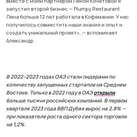
Александр рассказывает, как начинал
адаптироваться в Дубае: «Когда первый раз
приехал в Дубай в роли предпринимателя, начал
активно искать клиентов для своего агентства.
На LinkedIn, в Facebook (
компания Meta признана
экстремистской в РФ
) и других социальных
сетях 99% сообщений оставались без ответа.
Поэтому пришлось действовать не просто
смело, а очень смело. Я приходил в Дубай Молл,
садился в дорогом ресторане в зоне Fashion
Avenue и практически без знания английского
подсаживался за столики к локалам, как
правило, они носили дорогие часы. Я открывал
ноутбук и говорил: «Hello, my name is Alex, this is
my showreel of the agency». Было страшно, но
результативно — так мы получили своего
первого местного клиента для ивентов и
продакшена».