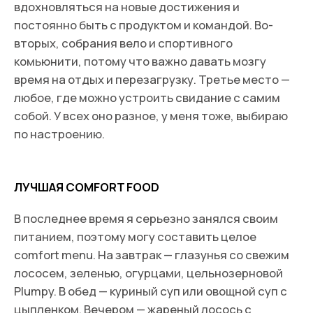
О нас
Статьи
Карьера
Гастро
Политика
Культура
конфиденциальности
Здоровье
Общие условия договора
Мода
Правила возврата
Люди
Экономика для зумеров
Сотрудничество
Рекламодателям
Спецпроекты
Афиша
Сувениры
Медиакит
По вопросам сотрудничества вы можете написать
на
worldpike@gmail.com
Получать рассылку для друзей