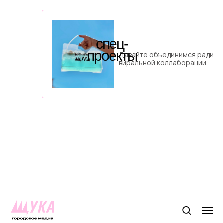
спец-
проекты
Давайте объединимся ради
виральной коллаборации