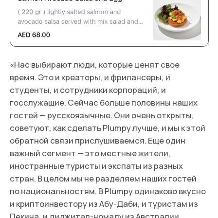
БЮДЖЕТ НА ОТКРЫТИЕ ПРОЕКТА В
ДУБАЕ — ЭТО БЮДЖЕТ НА ОТКРЫТИЕ
В МОСКВЕ, УМНОЖЕННЫЙ НА ТРИ
По мнению Александра, главное, что нужно знать
при запуске проекта в Дубае, — ничего не будет
сделано вовремя. Открытие Plumpy задержалось
на четыре месяца. Хотя дубайский рынок и
активно развивается, но пока к скоростям Москвы
или Петербурга он не готов. Рынку мешают
бюрократические процессы и манера ведения
бизнеса в стиле «никуда не спешим».
«В Дубае ресторанный сегмент устроен сложнее,
чем в России. Даже когда думаешь, что готов ко
всему, что худшее позади и пройдены все
бюрократические инстанции, появляется повод
удивиться. Бюджет на открытие проекта в Дубае
— это бюджет на открытие в Москве, умноженный