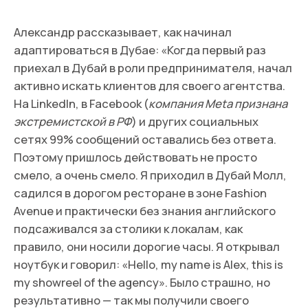
Обосновавшись в Дубае, Александр вспомнил,
как планировал запускать фуд-проект в Москве и
вместе с партнером решил реализовать его в
Дубае.
ГДЕ НАБИРАЛ КОМАНДУ PLUMPY
Команда Plumpy с сентября 2023 года
развивает сервис доставки в Дубае и скоро
откроет первый ресторан в Dubai Hills Business
Park. На старте и Лена, и Александр понимали,
что для хорошего сервиса нужны специалисты.
Сейчас Plumpy развивают люди с опытом
работы в Кофемании, Lucky Group, WRF, DUO
Band и других известных проектах.
«Главное для нас — качество. Линейный
персонал мы набираем на местном рынке.