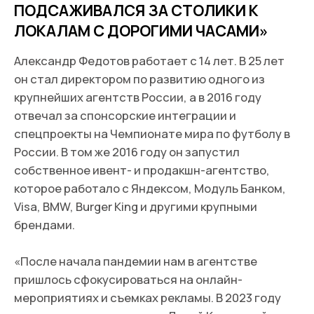
«После начала пандемии нам в агентстве
пришлось сфокусироваться на онлайн-
мероприятиях и съемках рекламы. В 2023 году
вместе с моим партнером Леной Кочетовой я
запустил второй бизнес — Plumpy Restaurant.
Лена больше 12 лет работала в Кофемании. У нас
получилось совместить наши знания и опыт и
создать уникальный проект», — вспоминает
Александр.
В 2022–2023 годах ОАЭ стали лидерами по
количеству запущенных стартапов на Среднем
Востоке. Только в 2022 году в ОАЭ
открыли
больше тысячи российских компаний. В первом
квартале 2023 года ВВП Дубая вырос на 2,8% —
при показателе роста одного сектора торговли
на 1,2%.