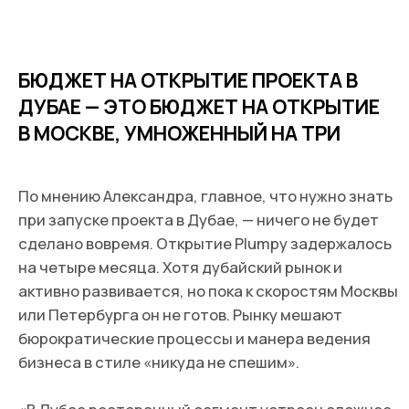
ЛУЧШАЯ COMFORT FOOD
В последнее время я серьезно занялся своим
питанием, поэтому могу составить целое
comfort menu. На завтрак — глазунья со свежим
лососем, зеленью, огурцами, цельнозерновой
Plumpy. В обед — куриный суп или овощной суп с
цыпленком. Вечером — жареный лосось с
персиками. Из напитков — манговый чай,
капучино на миндальном молоке. В 95% случаев
заказываю себе еду в Plumpy, чтобы каждый раз
проходить путь гостя. Следующий этап для
меня — отказаться от кофеина.
ЧТО ПОМОГАЕТ НЕ СДАВАТЬСЯ?
Вера в себя. Семья, велоспорт, узнавать новое,
позитивный фидбэк от гостей Plumpy. Ну и,
конечно, помогает команда — все от стюардов