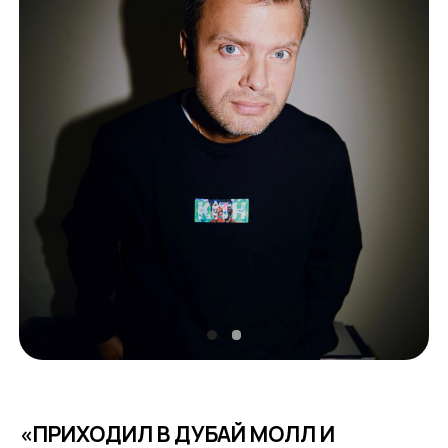
«ПРИХОДИЛ В ДУБАЙ МОЛЛ И
ПОДСАЖИВАЛСЯ ЗА СТОЛИКИ К
ЛОКАЛАМ С ДОРОГИМИ ЧАСАМИ»
Александр Федотов работает с 14 лет. В 25 лет
он стал директором по развитию одного из
крупнейших агентств России, а в 2016 году
отвечал за спонсорские интеграции и
спецпроекты на Чемпионате мира по футболу в
России. В том же 2016 году он запустил
собственное ивент- и продакшн-агентство,
которое работало с Яндексом, Модуль Банком,
Visa, BMW, Burger King и другими крупными
брендами.