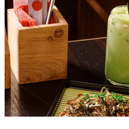
TIGER LILY
Итальянская, 19
В заведение не приходят случайные гости: чтобы
Длуга Плихади. Фото: Яндекс.Карты
отыскать ресторан, нужно пройти через
цветочный магазин. В интерьере много зелени,
витражи в пол и деревянные резные скамьи. Кухня,
с одной стороны, отражает азиатские традиции,
с другой — адаптирована под европейского
посетителя. Вы можете столкнуться с очередью
на входе, но такова судьба всех «секретных» мест
города. Обязательно попробуйте традиционный
китайский десерт тан юань и цветные димсамы.