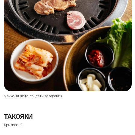
Такояки. Фото: соцсети заведения
ДЛУГА ПЛИХАДИ
​​ВО 8-я линия, 45
Наверное, самый аутентичный экспириенс в нашей
подборке — настоящая азиатская «столовка».
Шеф-повар — китаец в возрасте — не сменялся,
кажется, с открытия. Здесь колоритно, шумно
и можно поболтать на китайском с посетителями
(которые, кстати, далеко не все из России). А еще