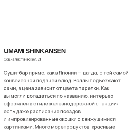
Подпишись на местную ЩУКУ в
Telegram
и
Instagram*
и узнай о всех крутых местах страны
одним из первых.
Дата материала:
осень
2025
Вернуться к статьям