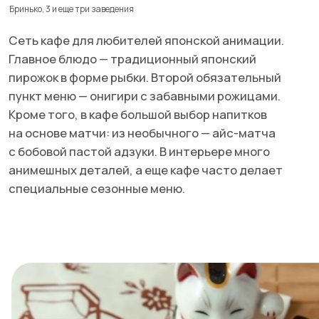
МАККОЛИ
Лиговский, 25 и еще одно заведение
Ресторан в лучших корейских традициях. Фишка
Тайяки. Фото: соцсети заведения
заведения — традиционный корейский барбекю:
тонкую нарезку мяса посетители могут пожарить
самостоятельно на встроенном прямо в стол
гриле. Меню разработано профессиональным
корейским шефом, так что за настоящим
чаджанменом, пульгоги и кимчи — только сюда.