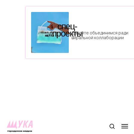
спец-
проекты
Давайте объединимся ради
виральной коллаборации