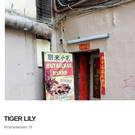
прячутся забавные наклейки. На открытой кухне
можно наблюдать, как лепят настоящую
китайскую лапшу, а если захочется — купить
«с собой» и сварить дома. Мы рекомендуем идти
в точку на Севкабеле — там инстаграмные
граффити и элегантные обои, а еду можно взять
с собой и поесть прямо у воды.