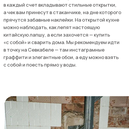
Ресторан-коллаборация от создателей Бекицер
Тан Жен. Фото: соцсети заведения
и Wang Kar Wine. Ну очень уж стильный интерьер
с гигантскими хвостами змей и открытым баром.
В меню много нетипичных позиций и вариаций
на азиатские коктейли. Обязательно попробуйте
авторское прочтение моти — здесь его готовят
из картофельного пюре с уткой конфи.