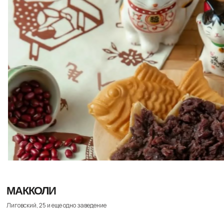
МаккоЛи. Фото: соцсети заведения
ТАКОЯКИ
Крылова, 2
Лучшее место, чтобы попробовать такояки —
японскую уличную закуску. В шарики из теста
кладут разные начинки и запекают в специальной