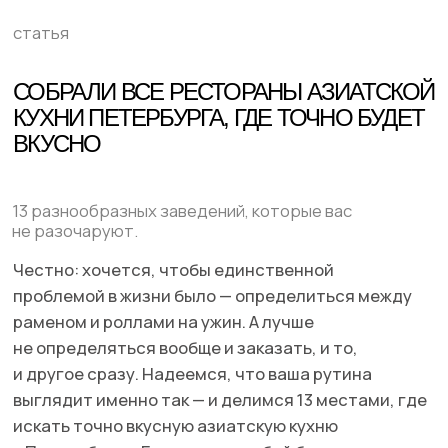
13 разнообразных заведений, которые вас
не разочаруют.
Честно: хочется, чтобы единственной
проблемой в жизни было — определиться между
раменом и роллами на ужин. А лучше
не определяться вообще и заказать, и то,
и другое сразу. Надеемся, что ваша рутина
выглядит именно так — и делимся 13 местами, где
искать точно вкусную азиатскую кухню
в Петеребурге. Главное: на любой бюджет и тип
заведения.
SAIGO IZAKAYA BAR
Набережная Канала Грибоедова, 5
Ресторан авторской кухни, где уделяют
внимание японской технике приготовления
блюд — робата. Основная идея меню —