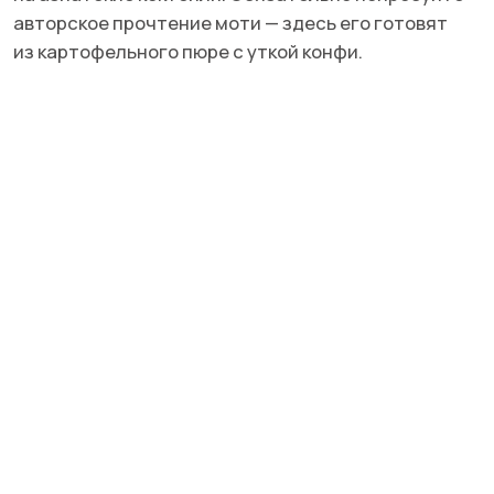
Я подтверждаю ознакомление с
Политикой
конфиденциальности
и даю
Cогласие
на обработку моих персональных данных
Даю
Согласие
на получение уведомлений
в форме рассылки
Жду письмо
ЙОКИ. Фото: соцсети заведения
Текст: Полина Дакоро
© ИП Абибуллаева Э.Э. Все права защищены
ИНН 233710163987 и ОГРНИП 318237500287753
*Компания Meta Platforms Inc. признана экстремистской
организацией, ее деятельность на территории России
запрещена
Поделиться статьей в соцсетях
Создание сайтов: @imarketina