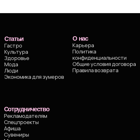
в форме рассылки
Жду письмо
© ИП Абибуллаева Э.Э. Все права защищены
ИНН 233710163987 и ОГРНИП 318237500287753
*Компания Meta Platforms Inc. признана экстремистской
организацией, ее деятельность на территории России
запрещена
Создание сайтов: @imarketina