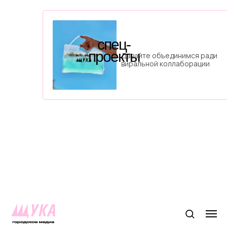
спец-
проекты
Давайте объединимся ради
виральной коллаборации