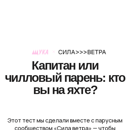
Капитан или
чилловый парень: кто
вы на яхте?
Этот тест мы сделали вместе с парусным
сообществом «Сила ветра» — чтобы
выяснить, кто вы в команде, когда
начинается шторм. Один берет руль
и руководит процессом, другой корпит над
стратегией, а кто-то честно выбирает чилл
и хороший саундтрек. Пройдите тест
и узнайте, к кому на яхте (и в жизни)
вы ближе всего.