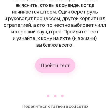
Поделиться статьей в соцсетях
Пройти тест
Подпишись на местную ЩУКУ в
Telegram
и
Instagram*
и узнай о всех крутых местах страны
одним из первых.
Дата материала:
осень
2025