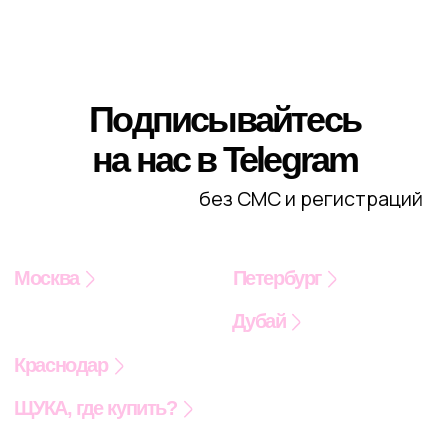
Сотрудничество
Рекламодателям
Спецпроекты
Афиша
Сувениры
Медиакит
По вопросам сотрудничества вы можете написать
на
worldpike@gmail.com
Получать рассылку для друзей
Я подтверждаю ознакомление с
Политикой
конфиденциальности
и даю
Cогласие
на обработку моих персональных данных
Даю
Согласие
на получение уведомлений