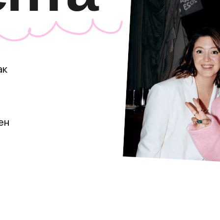
ак
ен