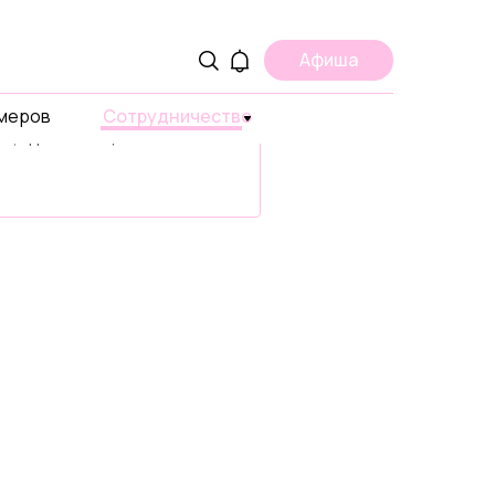
ама
Афиша
ите о вашем проекте,
умеров
 или продукте в странах
Сотрудничество
ах, где есть ЩУКА