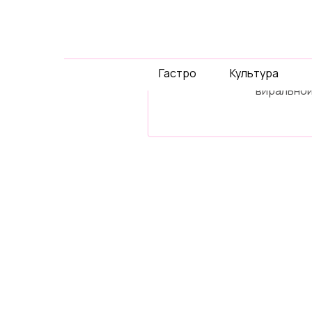
спец-
проек
Гастро
Культура
Давайте 
виральной