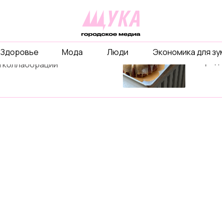
рекл
ты
Расскаж
Здоровье
Мода
Люди
Экономика для з
бизнесе
объединимся ради
и город
 коллаборации