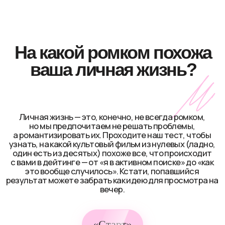
На какой ромком похожа
ваша личная жизнь?
Личная жизнь — это, конечно, не всегда ромком,
но мы предпочитаем не решать проблемы,
а романтизировать их. Проходите наш тест, чтобы
узнать, на какой культовый фильм из нулевых (ладно,
один есть из десятых) похоже все, что происходит
с вами в дейтинге — от «я в активном поиске» до «как
это вообще случилось». Кстати, попавшийся
результат можете забрать как идею для просмотра на
вечер.
Поделиться статьей в соцсетях
«Старт»