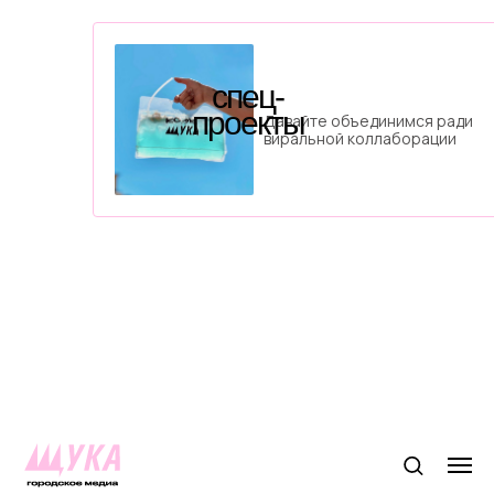
спец-
проекты
Давайте объединимся ради
виральной коллаборации