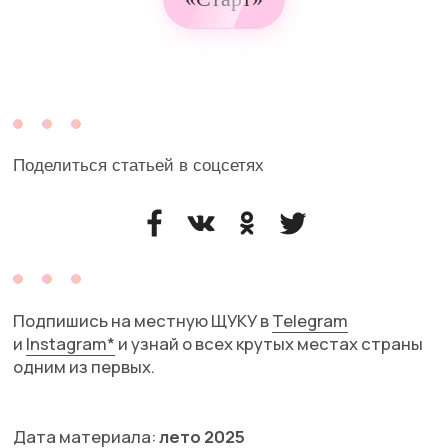
Подпишись на местную ЩУКУ в
Telegram
и
Instagram*
и узнай о всех крутых местах страны
одним из первых.
Дата материала:
лето 2
025
вернуться к статьям
Подписывайтесь
на нас в Telegram
без СМС и регистраций
Москва
Петербург
Дубай