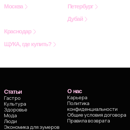
По вопросам сотрудничества вы можете написать
на
worldpike@gmail.com
Получать рассылку для друзей
Я подтверждаю ознакомление с
Политикой
конфиденциальности
и даю
Cогласие
на обработку моих персональных данных
Даю
Согласие
на получение уведомлений
в форме рассылки
Жду письмо