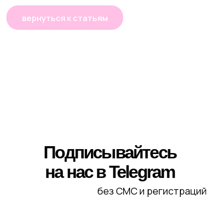
Краснодар
ЩУКА, где купить?
О нас
Статьи
Карьера
Гастро
Политика
Культура
конфиденциальности
Здоровье
Общие условия договора
Мода
Правила возврата
Люди
Экономика для зумеров
Сотрудничество
Рекламодателям
Спецпроекты
Афиша
Сувениры
Медиакит