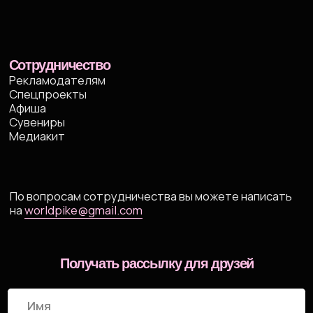
© ИП Абибуллаева Э.Э. Все права защищены
ИНН 233710163987 и ОГРНИП 318237500287753
*Компания Meta Platforms Inc. признана экстремистской
организацией, ее деятельность на территории России
запрещена
Создание сайтов: @imarketina