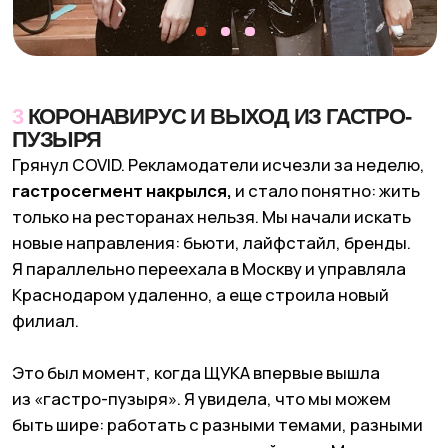
Два года нервов, занятые деньги на адвоката,
пандемия, письма, которые до меня не дошли,
и пропущенные сроки обжалования. Когда
началась так называемая СВО, мне нужно было
срочно уехать из страны, а я оказалась
невыездной.
Чтобы снять запрет,
пришлось смириться
с условиями
— компенсировать издержки
и публично признать ошибку. И вот я в Грузии,
смотрю назад и понимаю: этот сюр был моим
ускоренным курсом взросления. Важно думать,
что и зачем ты говоришь, и действуешь ли ты
в свою пользу или просто доказываешь миру что-
то личное.