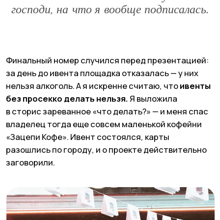
господи, на что я вообще подписалась.
3
КОРОНАВИРУС И ВЫХОД ИЗ ГАСТРО-
ПУЗЫРЯ
Грянул COVID. Рекламодатели исчезли за неделю,
гастросегмент накрылся,
и стало понятно: жить
только на ресторанах нельзя. Мы начали искать
новые направления: бьюти, лайфстайл, бренды.
Я параллельно переехала в Москву и управляла
Краснодаром удаленно, а еще строила новый
филиал.