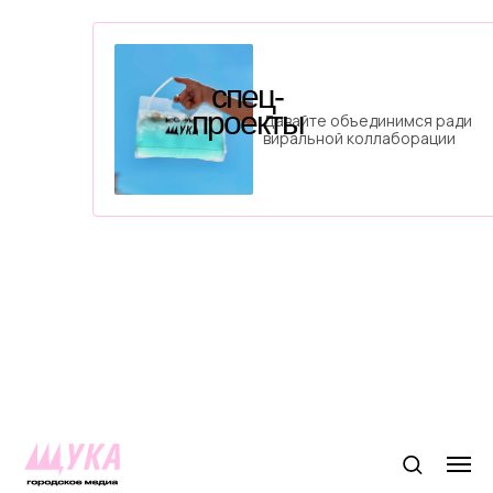
спец-
проекты
Давайте объединимся ради
виральной коллаборации