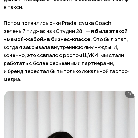
8
ПЛАЦКАРТ ДО МЕЖДУНАРОДНОГО
ПРИЗНАНИЯ
В 2022 году с меня сняли запрет на выезд,
и я уехала на поезде Москва—Владикавказ, читая
«Ешь, молись, люби» на верхней полке плацкарта.
Это был
переход между одной жизнью и другой.
Вместе со мной переехал редактор Максим,
и мы запустили ЩУКУ в Тбилиси — на английском.
И вдруг оказалось, что
наш стиль прекрасно