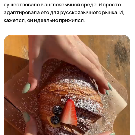
2
ПРОЕКТ, КОТОРЫЙ НАПЕЧАТАЛСЯ
С ТРЕТЬЕГО РАЗА
Когда ЩУКА только начиналась, мне хотелось
сделать что-нибудь по-настоящему большое —
не просто посты, а проект, после которого о нас
скажут: «Окей, они всерьез». Так появилась
печатная карта интересных мест Краснодара:
30
локаций, часть рекламных — по 5000 ₽ за место,
тираж почти четыре тысячи экземпляров.
Сейчас вспоминаю это и думаю: господи, на что
я вообще подписалась.