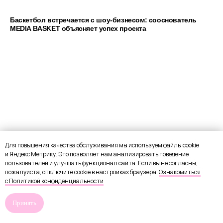
Баскетбол встречается с шоу-бизнесом: сооснователь
MEDIA BASKET объясняет успех проекта
Для повышения качества обслуживания мы используем файлы cookie
и Яндекс Метрику. Это позволяет нам анализировать поведение
пользователей и улучшать функционал сайта. Если вы не согласны,
пожалуйста, отключите cookie в настройках браузера.
Ознакомиться
с Политикой конфиденциальности
Принять
Саша Барбаков о ценах на одежду, дружбе с Лизой