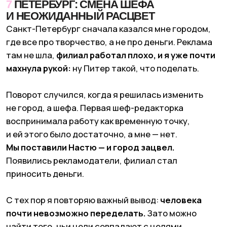
9
СТАМБУЛ: ГОРОД ЛЮБВИ
БЕЗ
КОММЕРЦИИ
Стамбул стал единственным городом, где
ЩУКА
не смогла заработать
. Аудитория — отличная,
Ника и Стефан стали локальными звездами, нам
присылали кружочки, благодарили, узнавали. Но
рекламодателей не было. Вообще.
Мы пробовали все: местных менеджеров,
закрытые бранчи, объяснения, зачем нужно
продвижение. Но когда ресторан в туристическом
месте и так забит людьми, ему медиа не нужно. А
районные места живут за счет соседей.