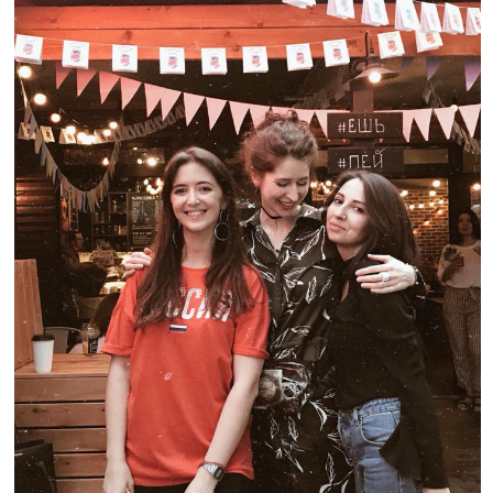
Это был момент, когда ЩУКА впервые вышла
из «гастро-пузыря». Я увидела, что мы можем
быть шире: работать с разными темами, разными
городами, не зависеть от одной ниши. Москва
стала точкой расширения — сложнее, но зато
перспективнее.
4
СУД ЗА ОДНО СЛОВО
История началась невинно: мы придумали
премию ЩУКИ, подвели итоги года
и номинировали одни ресторан, бургерную
«Краснодарский парень». Уже тогда стало
видно —
в голосовании что-то странное.
Я позвала SMM-специалистов, и они
подтвердили накрутку.
На ивенте мы сняли
ребят с номинации, а я со сцены назвала
их недобросовестными.
За это слово — одно! — они
подали на меня в суд.