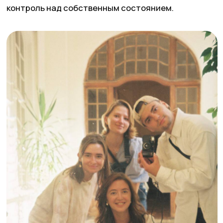
ЩУКА, где купить?
О нас
Статьи
Карьера
Гастро
Политика
Культура
конфиденциальности
Здоровье
Общие условия договора
Мода
Правила возврата
Люди
Экономика для зумеров
Сотрудничество
Рекламодателям
Спецпроекты
Афиша
Сувениры
Медиакит
По вопросам сотрудничества вы можете написать
на
worldpike@gmail.com