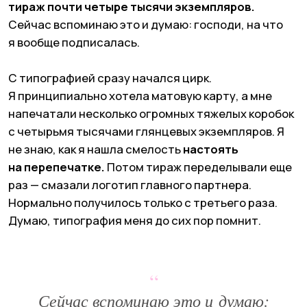
нельзя алкоголь. А я искренне считаю, что
ивенты
без просекко делать нельзя.
Я выложила
в сторис зареванное «что делать?» — и меня спас
владелец тогда еще совсем маленькой кофейни
«Зацепи Кофе». Ивент состоялся, карты
разошлись по городу, и о проекте действительно
заговорили.
“
Сейчас вспоминаю это и думаю: