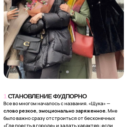
1
СТАНОВЛЕНИЕ ФУДПОРНО
Все во многом началось с названия. «Щука» —
слово резкое, эмоционально заряженное.
Мне
было важно сразу отстроиться от бесконечных
«Где поесть в городе» и задать характер: если
название такое, то и контент должен быть
соответствующим, с шероховатостью.
Я смотрела на зарубежный визуальный контент
и видела, что людей цепляет действие: когда
что-то
течет, ломается, рвется.
Это идеально
совпало и с названием, и с моим состоянием в тот
момент — мне хотелось быть дерзкой,
проявленной. Так в ЩУКЕ появилось фудпорно.
Первое же видео очень сильно зашло — и это
стало сигналом, что мы на правильном пути.
Дальше я начала формулировать собственные