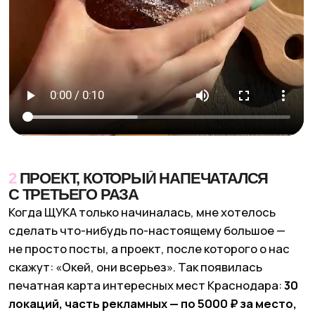
С типографией сразу начался цирк.
Я принципиально хотела матовую карту, а мне
напечатали несколько огромных тяжелых коробок
с четырьмя тысячами глянцевых экземпляров. Я
не знаю, как я нашла смелость
настоять
на перепечатке.
Потом тираж переделывали еще
раз — смазали логотип главного партнера.
Нормально получилось только с третьего раза.
Думаю, типография меня до сих пор помнит.
Финальный номер случился перед презентацией:
за день до ивента площадка отказалась — у них