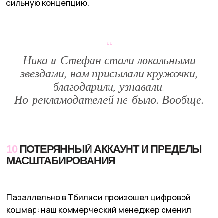
“
Ника и Стефан стали локальными
звездами, нам присылали кружочки,
благодарили, узнавали.
Но рекламодателей не было. Вообще.
12
ИНТЕРВЬЮ У ГИТЕЛЬМАНА И ВЫХОД
В МЕДИЙНОСТЬ
И напоследок — самое свежее. Интервью
у Гительмана стало моментом, когда обо мне
и о ЩУКЕ заговорили иначе, как о бренде
с историей, смыслом и ростом. Отклик был
огромным: просмотры, сообщения, новые
подписчики — около двух тысяч. Но главное —
другое качество внимания. Я впервые
почувствовала, что готова быть публичной
именно как человек, а не только как фаундерка