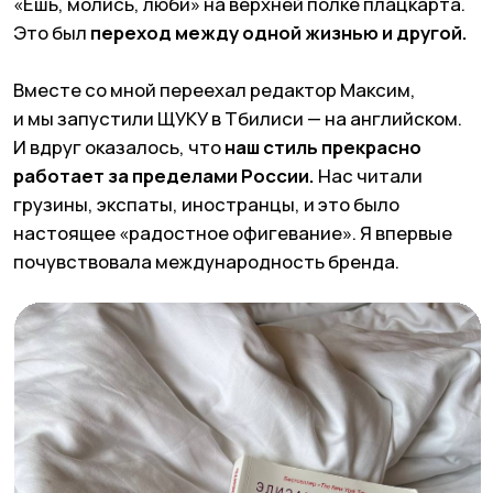
Параллельно в Тбилиси произошел цифровой
кошмар: наш коммерческий менеджер сменил
корпоративную почту в Instagram*-аккаунте
на свою личную.
Инстаграм заблокировал всех,
восстановить доступ было невозможно
— код
отправлялся на древнюю почту, которую Google
уже удалил за «неактивность».
Это была точка, где я впервые увидела, что
вместе с ростом масштабируются и проблемы.
На расстоянии невозможно сразу заметить
токсичность, конфликты, манипуляции. Команда
в разных странах, люди, которых тяжело
контролировать — и вдруг ты теряешь целый
аккаунт. На фоне всего этого
у меня случился
инсульт.
Тогда я поняла: хватит. Закрыла Ереван,
окончательно попрощалась со Стамбулом,
свернула все слабые направления
— и вернула
контроль над собственным состоянием.