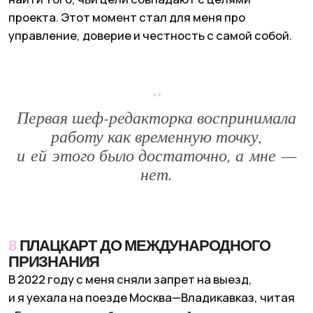
Это был трезвый, хоть и болезненный вывод:
любовь аудитории — не равно бизнес.
Стамбул
стал первым закрытым филиалом и важным
уроком про то, как география может ломать даже
сильную концепцию.
“
Первая шеф-редакторка воспринимала
работу как временную точку,
и ей этого было достаточно, а мне —
нет.
10
ПОТЕРЯННЫЙ АККАУНТ И ПРЕДЕЛЫ
МАСШТАБИРОВАНИЯ