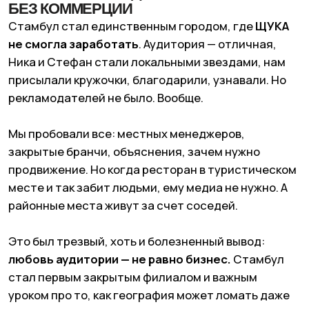
11
СТАВКА НА БОЛЬШИЕ ГОРОДА:
МОСКВА И ДУБАЙ
После череды закрытий пришло понимание: наша
модель не для маленьких городов. Там просто нет
денег, чтобы окупить даже базовые процессы
хед-офиса (а зарплаты у нас выше среднего по
рынку). Простая метафора: можно одинаково
сажать картошку, но в черноземе она вырастет,
а в щебне — нет. Так и с медиа.
Дубай и Москва —
это чернозем:
высокий чек, быстрый рынок,
рекламодатели, которые готовы инвестировать.
Дубай особенно впечатлил. Здесь мы начали
работать с Nike, Lego, Porsche. Я посчитала
цифры: даже 0,5% рынка дают такие обороты,
которые в Москве недостижимы в принципе.