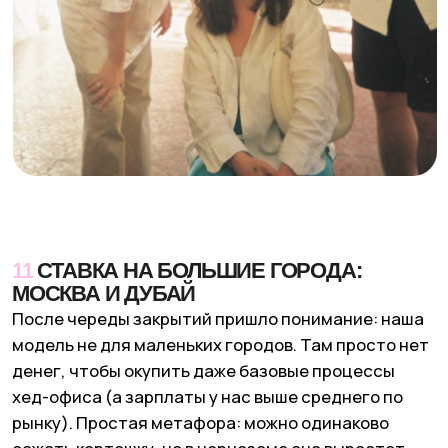
Получать рассылку для друзей
Я подтверждаю ознакомление с
Политикой
конфиденциальности
и даю
Cогласие
на обработку моих персональных данных
Даю
Согласие
на получение уведомлений
в форме рассылки
Жду письмо
© ИП Абибуллаева Э.Э. Все права защищены
ИНН 233710163987 и ОГРНИП 318237500287753