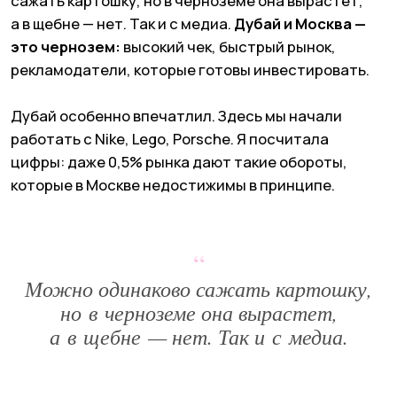
*Компания Meta Platforms Inc. признана экстремистской
организацией, ее деятельность на территории России
запрещена
Создание сайтов: @imarketina
“
Можно одинаково сажать картошку,
но в черноземе она вырастет,
Поделиться статьей в соцсетях
а в щебне — нет. Так и с медиа.