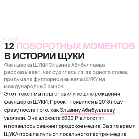
СТАТЬЯ
12
ПОВОРОТНЫХ МОМЕНТОВ
В ИСТОРИИ ЩУКИ
Фаундерка ЩУКИ Эльвина Абибуллаева
рассказывает, как судилась из-за одного слова,
придумала фудпорно и вывела ЩУКУ на
международный рынок.
Этот текст мы подготовили ко дню рождения
фаундерки ЩУКИ. Проект появился в 2018 году —
сразу после того, как
Эльвину Абибуллаеву
уволили. Она вложила 5000 ₽ в логотип,
и появилось свежее городское медиа. За это время
ЩУКА прошла путь от локального гастро-медиа
до проекта с филиалами в разных городах
и странах, пережила пандемию, суд, переезды,
закрытия и перезапуски — такое сложно
придумать нарочно. Мы всей командой
поздравляем Эльвину и желаем ЩУКЕ новых
достижений и, возможно, немного спокойствия.