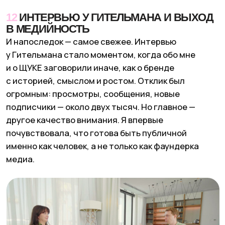
Подпишись на местную ЩУКУ в
Telegram
и
Instagram*
и узнай о всех крутых местах страны
одним из первых.
Дата материала:
зима
2025
Вернуться к статьям