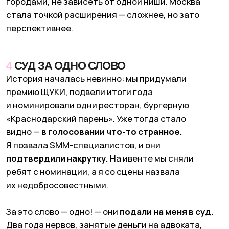
5
HAPPY КАКАШКА КАК ПЕРВАЯ
КОЛЛАБОРАЦИЯ
В 2020 году случилась наша первая настоящая
фуд-коллаборация — с Hungry Girl в Москве.
До этого мы писали обзоры и делали обычные
форматы, а тут впервые «потрогали» продукт
руками. И это было мощно: очередь из людей,
панкейки с текущим кремом, пирожное в виде
какашки с глазами — наш маленький хит.
Мы были
молодые, крейзи, смелые
— и эта
коллаборация стала самым шумным проектом
того периода. Именно тогда я почувствовала, что
медиа может выходить за рамки текста
и становиться физическим опытом.