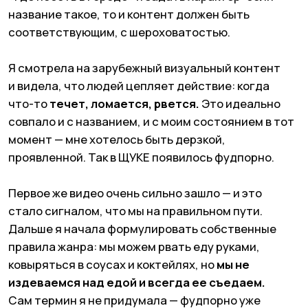
правила жанра: мы можем рвать еду руками,
ковыряться в соусах и коктейлях, но
мы не
издеваемся над едой и всегда ее съедаем.
Сам термин я не придумала — фудпорно уже
существовало в англоязычной среде. Я просто
адаптировала его для русскоязычного рынка. И,
кажется, он идеально прижился.