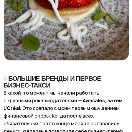
7
ПЕТЕРБУРГ: СМЕНА ШЕФА
И НЕОЖИДАННЫЙ РАСЦВЕТ
Санкт-Петербург сначала казался мне городом,
где все про творчество, а не про деньги. Реклама
там не шла,
филиал работал плохо, и я уже почти
махнула рукой:
ну Питер такой, что поделать.
Поворот случился, когда я решилась изменить
не город, а шефа. Первая шеф-редакторка
воспринимала работу как временную точку,
и ей этого было достаточно, а мне — нет.
Мы поставили Настю — и город зацвел.
Появились рекламодатели, филиал стал
приносить деньги.
С тех пор я повторяю важный вывод:
человека
почти невозможно переделать.
Зато можно
найти того, чьи цели совпадают с целями
проекта. Этот момент стал для меня про
управление, доверие и честность с самой собой.